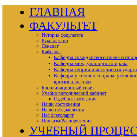
ГЛАВНАЯ
ФАКУЛЬТЕТ
История факультета
Руководство
Деканат
Кафедры
Кафедра гражданского права и проц
Кафедра международного права
Кафедра теории и истории государст
Кафедра уголовного права, уголовно
криминалистики
Координационный совет
Учебно-методический кабинет
Судебные заседания
Наши достижения
Наши поздравления
Нас благодарят
Приказы/Распоряжения
УЧЕБНЫЙ ПРОЦЕ