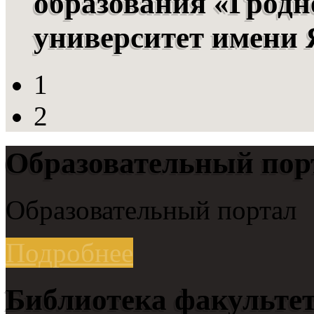
образования «Гродн
университет имени
1
2
Образовательный пор
Образовательный портал
Подробнее
Библиотека факульте