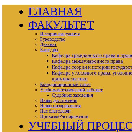
ГЛАВНАЯ
ФАКУЛЬТЕТ
История факультета
Руководство
Деканат
Кафедры
Кафедра гражданского права и проц
Кафедра международного права
Кафедра теории и истории государст
Кафедра уголовного права, уголовно
криминалистики
Координационный совет
Учебно-методический кабинет
Судебные заседания
Наши достижения
Наши поздравления
Нас благодарят
Приказы/Распоряжения
УЧЕБНЫЙ ПРОЦЕ