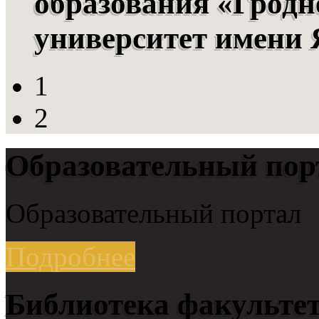
образования «Гродн
университет имени
1
2
Образовательный пор
Образовательный портал
Подробнее
Библиотека факульте