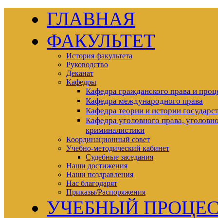
ГЛАВНАЯ
ФАКУЛЬТЕТ
История факультета
Руководство
Деканат
Кафедры
Кафедра гражданского права и проц
Кафедра международного права
Кафедра теории и истории государст
Кафедра уголовного права, уголовно
криминалистики
Координационный совет
Учебно-методический кабинет
Судебные заседания
Наши достижения
Наши поздравления
Нас благодарят
Приказы/Распоряжения
УЧЕБНЫЙ ПРОЦЕ